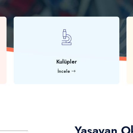
Kulüpler
İncele
Yaşayan Ok