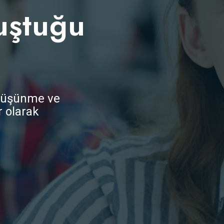
uştuğu
a düşünme ve
r olarak