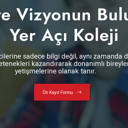
 ve Vizyonun Bul
Yer Açı Koleji
ncilerine sadece bilgi değil, aynı zamand
tenekleri kazandırarak donanımlı bireyle
yetişmelerine olanak tanır.
Ön Kayıt Formu