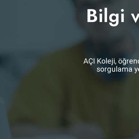
Bilgi
AÇI Koleji, öğre
sorgulama ye